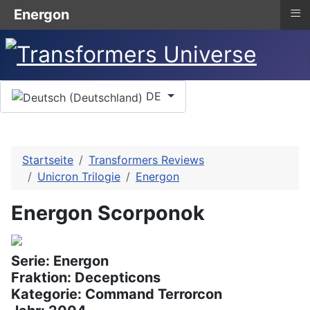
≡
Energon
Sprache auswählen
DE
Startseite
Transformers Reviews
Unicron Trilogie
Energon
Energon Scorponok
Serie: Energon
Fraktion: Decepticons
Kategorie: Command Terrorcon