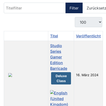
Titelfilter
Filter
Zurückset
Anzeige #
Titel
Veröffentlicht
Studio
Series
Gamer
Edition
Barricade
16. März 2024
Deluxe
Class