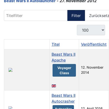
Beast Wars II Autolauncher
-
27. November 2012
Titelfilter
Filter
Zurückset
Anzeige #
Titel
Veröffentlicht
Beast Wars II
Apache
12. November
Voyager
2014
Class
Beast Wars II
Autocrasher
12. April 2016
Autoroller