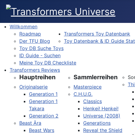
Willkommen
Roadmap
Transformers Toy Datenbank
Der TFU Blog
Toy Datenbank & ID Guide Sta
Toy DB Suche Toys
ID Guide - Suchen
Meine Toy DB Checkliste
Transformers Reviews
Hauptreihen
Sammlerreihen
So
Thi
Originalserie
Masterpiece
Generation 1
C.H.U.G.
Generation 1
Classics
Takara
Henkei! Henkei!
Generation 2
Universe (2008)
Beast Ära
Generations
Beast Wars
Reveal the Shield
Sprache auswählen