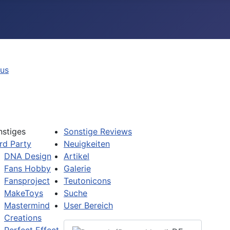
tus
nstiges
Sonstige Reviews
rd Party
Neuigkeiten
DNA Design
Artikel
Fans Hobby
Galerie
Fansproject
Teutonicons
MakeToys
Suche
Mastermind
User Bereich
Creations