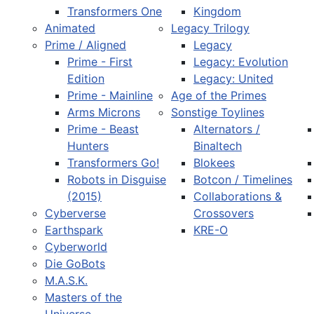
Transformers One
Kingdom
Animated
Legacy Trilogy
Prime / Aligned
Legacy
Prime - First
Legacy: Evolution
Edition
Legacy: United
Prime - Mainline
Age of the Primes
Arms Microns
Sonstige Toylines
Prime - Beast
Alternators /
Hunters
Binaltech
Transformers Go!
Blokees
Robots in Disguise
Botcon / Timelines
(2015)
Collaborations &
Cyberverse
Crossovers
Earthspark
KRE-O
Cyberworld
Die GoBots
M.A.S.K.
Masters of the