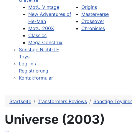
Universe
MotU Vintage
Origins
New Adventures of
Masterverse
He-Man
Crossover
MotU 200X
Chronicles
Classics
Mega Construx
Sonstige Nicht-TF
Toys
Log-In /
Registrierung
Kontakformular
Startseite
Transformers Reviews
Sonstige Toyline
Universe (2003)