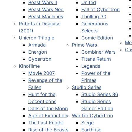
Beast Wars II
United
Beast Wars Neo
Fall of Cybertron
Beast Machines
Thrilling 30
Robots in Disguise
Generations
(2001)
Selects
Unicron Trilogie
Comic Edition
Me
Armada
Prime Wars
Cu
Energon
Combiner Wars
Cybertron
Titans Return
Kinofilme
Legends
Movie 2007
Power of the
Revenge of the
Primes
Fallen
Studio Series
Hunt for the
Studio Series 86
Decepticons
Studio Series
Dark of the Moon
Gamer Edition
Age of Extinction
War for Cybertron
The Last Knight
Siege
Rise of the Beasts
Earthrise