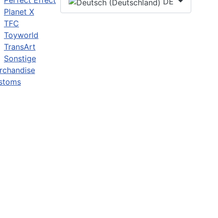
Perfect Effect
DE
Planet X
TFC
Toyworld
TransArt
Sonstige
rchandise
stoms