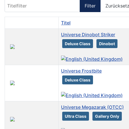
Titelfilter
Filter
Zurückset
Titel
Universe Dinobot Striker
Deluxe Class
Dinobot
Universe Frostbite
Deluxe Class
Universe Megazarak (OTCC)
Ultra Class
Gallery Only