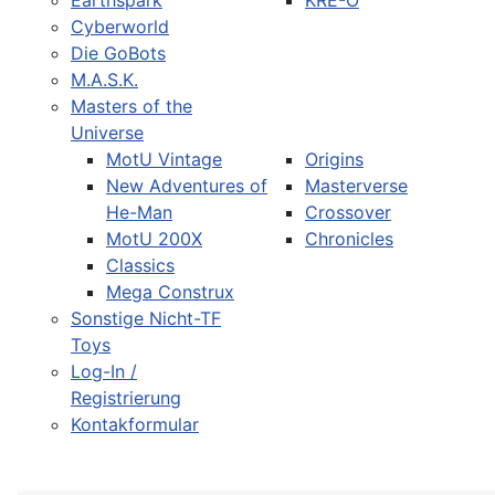
Earthspark
KRE-O
Cyberworld
Die GoBots
M.A.S.K.
Masters of the
Universe
MotU Vintage
Origins
New Adventures of
Masterverse
He-Man
Crossover
MotU 200X
Chronicles
Classics
Mega Construx
Sonstige Nicht-TF
Toys
Log-In /
Registrierung
Kontakformular