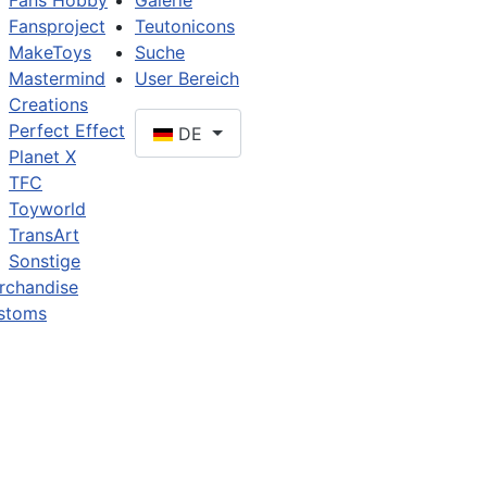
Fans Hobby
Galerie
Fansproject
Teutonicons
MakeToys
Suche
Mastermind
User Bereich
Creations
Perfect Effect
DE
Planet X
TFC
Toyworld
TransArt
Sonstige
rchandise
stoms