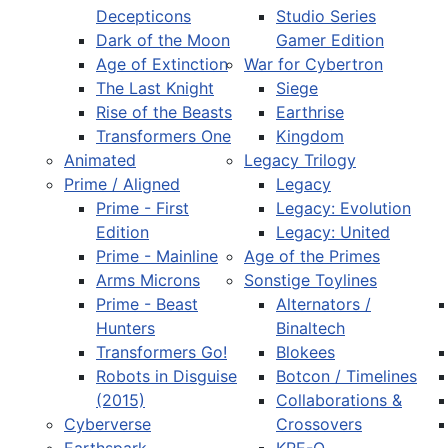
Decepticons
Studio Series
Dark of the Moon
Gamer Edition
Age of Extinction
War for Cybertron
The Last Knight
Siege
Rise of the Beasts
Earthrise
Transformers One
Kingdom
Animated
Legacy Trilogy
Prime / Aligned
Legacy
Prime - First
Legacy: Evolution
Edition
Legacy: United
Prime - Mainline
Age of the Primes
Arms Microns
Sonstige Toylines
Prime - Beast
Alternators /
Hunters
Binaltech
Transformers Go!
Blokees
Robots in Disguise
Botcon / Timelines
(2015)
Collaborations &
Cyberverse
Crossovers