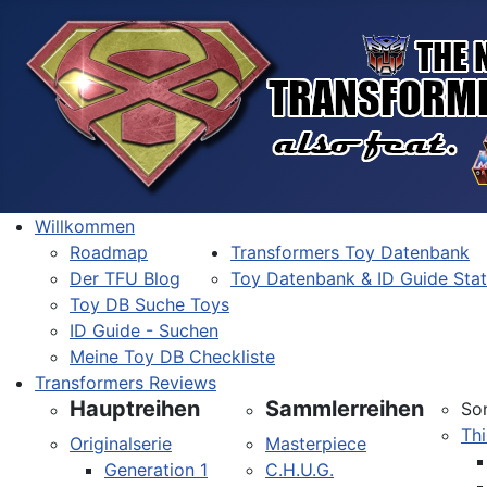
Willkommen
Roadmap
Transformers Toy Datenbank
Der TFU Blog
Toy Datenbank & ID Guide Sta
Toy DB Suche Toys
ID Guide - Suchen
Meine Toy DB Checkliste
Transformers Reviews
Hauptreihen
Sammlerreihen
So
Thi
Originalserie
Masterpiece
Generation 1
C.H.U.G.