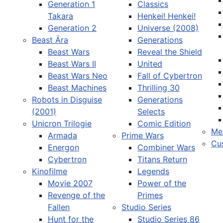
Generation 1
Classics
Takara
Henkei! Henkei!
Generation 2
Universe (2008)
Beast Ära
Generations
Beast Wars
Reveal the Shield
Sprache auswählen
Beast Wars II
United
Beast Wars Neo
Fall of Cybertron
Beast Machines
Thrilling 30
Robots in Disguise
Generations
(2001)
Selects
Unicron Trilogie
Comic Edition
Me
Armada
Prime Wars
Cu
Energon
Combiner Wars
Cybertron
Titans Return
Kinofilme
Legends
Movie 2007
Power of the
Revenge of the
Primes
Fallen
Studio Series
Hunt for the
Studio Series 86