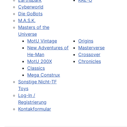
Earthspark
KRE-O
Cyberworld
Die GoBots
M.A.S.K.
Masters of the
Universe
MotU Vintage
Origins
New Adventures of
Masterverse
He-Man
Crossover
MotU 200X
Chronicles
Classics
Mega Construx
Sonstige Nicht-TF
Toys
Log-In /
Registrierung
Kontakformular