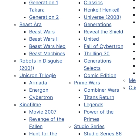
Generation 1
Classics
Takara
Henkei! Henkei!
Generation 2
Universe (2008)
Beast Ära
Generations
Beast Wars
Reveal the Shield
Sprache auswählen
Beast Wars II
United
Beast Wars Neo
Fall of Cybertron
Beast Machines
Thrilling 30
Robots in Disguise
Generations
(2001)
Selects
Unicron Trilogie
Comic Edition
Me
Armada
Prime Wars
Cu
Energon
Combiner Wars
Cybertron
Titans Return
Kinofilme
Legends
Movie 2007
Power of the
Revenge of the
Primes
Fallen
Studio Series
Hunt for the
Studio Series 86