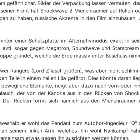
em gefährlicher. Bilder der Verpackung lassen vermuten, d
An seiner Front hat Shockwave 2 Mienenräumer auf Rollen od
n zu haben, russische Akzente in den Film einzubauen, u
ter einer Schutzplatte im Alternativmodus exakt in seiner
 evtl. sogar gegen Megatron, Soundwave und Starscream 
uppe gründet, welche die Erde massiv unter Beschuss nimm
 Rangers (Lord Z lässt grüßen), was aber nicht schlimm i
den Teile in einem hellen Lila gefärbt. Dies könnte daran 
e bewegliche Elemente, neigt aber dazu nach vorn oder h
chlauch, der von der Kanone aus in den Rücken von Shockw
. Der Rücken formt sich nämlich aus den Mienenräumen 
weshalb er wohl das Pendant zum Autobot-Ingenieur "Q" al
rt an seinem linken Arm, welches ihm wohl Nahkampf-Fäh
 gemeinsam etwas gegen ihn ausrichten werden können.