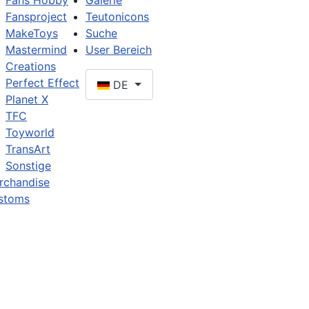
Fans Hobby
Galerie
Fansproject
Teutonicons
MakeToys
Suche
Mastermind
User Bereich
Creations
Perfect Effect
DE
Planet X
TFC
Toyworld
TransArt
Sonstige
rchandise
stoms