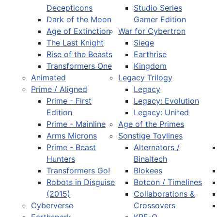
Decepticons
Studio Series
Dark of the Moon
Gamer Edition
Age of Extinction
War for Cybertron
The Last Knight
Siege
Rise of the Beasts
Earthrise
Transformers One
Kingdom
Animated
Legacy Trilogy
Prime / Aligned
Legacy
Prime - First
Legacy: Evolution
Edition
Legacy: United
Prime - Mainline
Age of the Primes
Arms Microns
Sonstige Toylines
Prime - Beast
Alternators /
Hunters
Binaltech
Transformers Go!
Blokees
Robots in Disguise
Botcon / Timelines
(2015)
Collaborations &
Cyberverse
Crossovers