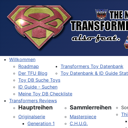
Willkommen
Roadmap
Transformers Toy Datenbank
Der TFU Blog
Toy Datenbank & ID Guide Sta
Toy DB Suche Toys
ID Guide - Suchen
Meine Toy DB Checkliste
Transformers Reviews
Hauptreihen
Sammlerreihen
So
Thi
Originalserie
Masterpiece
Generation 1
C.H.U.G.