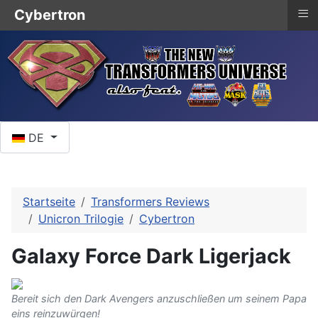
≡
Cybertron
Sprache auswählen
DE
Startseite
Transformers Reviews
Unicron Trilogie
Cybertron
Galaxy Force Dark Ligerjack
Bereit sich den Dark Avengers anzuschließen um seinem Papa
eins reinzuwürgen!