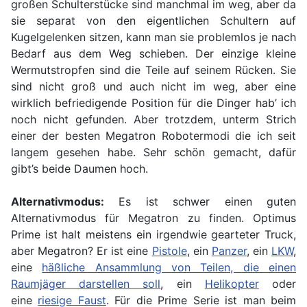
großen Schulterstücke sind manchmal im weg, aber da
sie separat von den eigentlichen Schultern auf
Kugelgelenken sitzen, kann man sie problemlos je nach
Bedarf aus dem Weg schieben. Der einzige kleine
Wermutstropfen sind die Teile auf seinem Rücken. Sie
sind nicht groß und auch nicht im weg, aber eine
wirklich befriedigende Position für die Dinger hab’ ich
noch nicht gefunden. Aber trotzdem, unterm Strich
einer der besten Megatron Robotermodi die ich seit
langem gesehen habe. Sehr schön gemacht, dafür
gibt’s beide Daumen hoch.
Alternativmodus:
Es ist schwer einen guten
Alternativmodus für Megatron zu finden. Optimus
Prime ist halt meistens ein irgendwie gearteter Truck,
aber Megatron? Er ist eine
Pistole
, ein
Panzer
, ein
LKW
,
eine
häßliche Ansammlung von Teilen, die einen
Raumjäger darstellen soll
, ein
Helikopter
oder
eine
riesige Faust
. Für die Prime Serie ist man beim