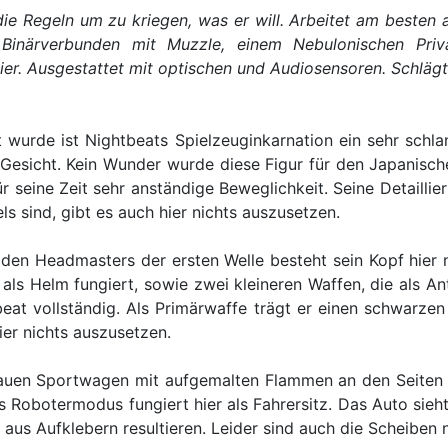
ie Regeln um zu kriegen, was er will. Arbeitet am besten a
Binärverbunden mit Muzzle, einem Nebulonischen Priva
ier. Ausgestattet mit optischen und Audiosensoren. Schlägt
 wurde ist Nightbeats Spielzeuginkarnation ein sehr schlan
 Gesicht. Kein Wunder wurde diese Figur für den Japanisc
seine Zeit sehr anständige Beweglichkeit. Seine Detaillieru
s sind, gibt es auch hier nichts auszusetzen.
 den Headmasters der ersten Welle besteht sein Kopf hier 
s Helm fungiert, sowie zwei kleineren Waffen, die als Ant
eat vollständig. Als Primärwaffe trägt er einen schwarzen B
hier nichts auszusetzen.
lauen Sportwagen mit aufgemalten Flammen an den Seiten (
 Robotermodus fungiert hier als Fahrersitz. Das Auto sieht 
aus Aufklebern resultieren. Leider sind auch die Scheiben n