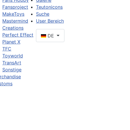
Fans Hobby
Galerie
Fansproject
Teutonicons
MakeToys
Suche
Mastermind
User Bereich
Creations
Perfect Effect
DE
Planet X
TFC
Toyworld
TransArt
Sonstige
rchandise
stoms