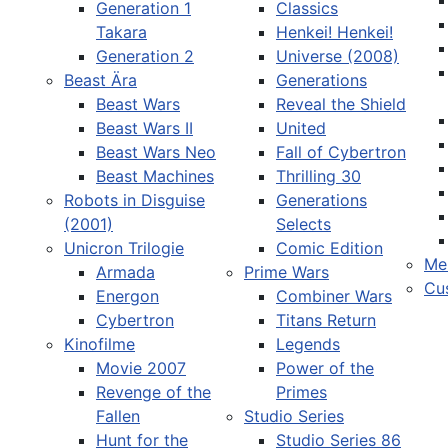
Generation 1
Classics
Takara
Henkei! Henkei!
Generation 2
Universe (2008)
Beast Ära
Generations
Beast Wars
Reveal the Shield
Sprache auswählen
Beast Wars II
United
Beast Wars Neo
Fall of Cybertron
Beast Machines
Thrilling 30
Robots in Disguise
Generations
(2001)
Selects
Unicron Trilogie
Comic Edition
Me
Armada
Prime Wars
Cu
Energon
Combiner Wars
Cybertron
Titans Return
Kinofilme
Legends
Movie 2007
Power of the
Revenge of the
Primes
Fallen
Studio Series
Hunt for the
Studio Series 86