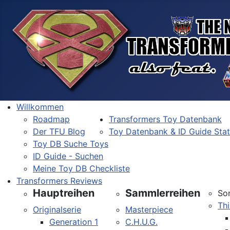
Willkommen
Roadmap
Transformers Toy Datenbank
Der TFU Blog
Toy Datenbank & ID Guide Sta
Toy DB Suche Toys
ID Guide - Suchen
Meine Toy DB Checkliste
Transformers Reviews
Hauptreihen
Sammlerreihen
So
Thi
Originalserie
Masterpiece
Generation 1
C.H.U.G.