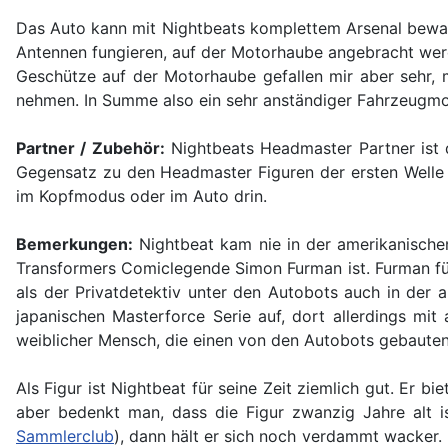
Das Auto kann mit Nightbeats komplettem Arsenal bewaf
Antennen fungieren, auf der Motorhaube angebracht werden
Geschütze auf der Motorhaube gefallen mir aber sehr, m
nehmen. In Summe also ein sehr anständiger Fahrzeugmo
Partner / Zubehör:
Nightbeats Headmaster Partner ist de
Gegensatz zu den Headmaster Figuren der ersten Welle p
im Kopfmodus oder im Auto drin.
Bemerkungen:
Nightbeat kam nie in der amerikanischen
Transformers Comiclegende Simon Furman ist. Furman führ
als der Privatdetektiv unter den Autobots auch in der 
japanischen Masterforce Serie auf, dort allerdings mi
weiblicher Mensch, die einen von den Autobots gebauten 
Als Figur ist Nightbeat für seine Zeit ziemlich gut. Er bi
aber bedenkt man, dass die Figur zwanzig Jahre alt i
Sammlerclub
), dann hält er sich noch verdammt wacker. 