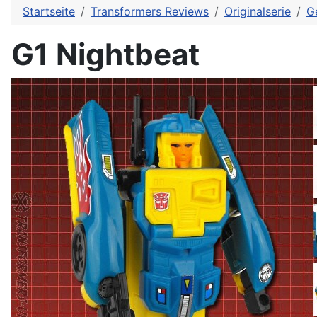
Startseite
Transformers Reviews
Originalserie
G
G1 Nightbeat