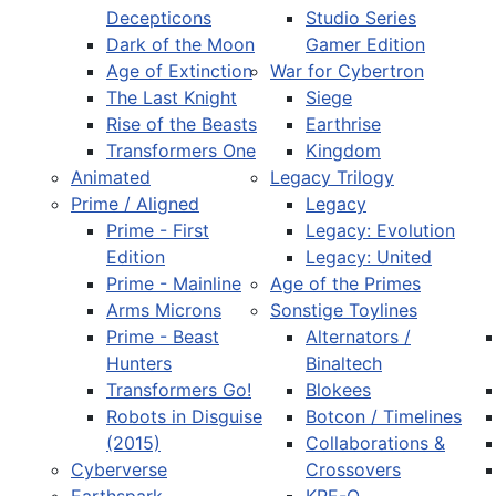
Decepticons
Studio Series
Dark of the Moon
Gamer Edition
Age of Extinction
War for Cybertron
The Last Knight
Siege
Rise of the Beasts
Earthrise
Transformers One
Kingdom
Animated
Legacy Trilogy
Prime / Aligned
Legacy
Prime - First
Legacy: Evolution
Edition
Legacy: United
Prime - Mainline
Age of the Primes
Arms Microns
Sonstige Toylines
Prime - Beast
Alternators /
Hunters
Binaltech
Transformers Go!
Blokees
Robots in Disguise
Botcon / Timelines
(2015)
Collaborations &
Cyberverse
Crossovers