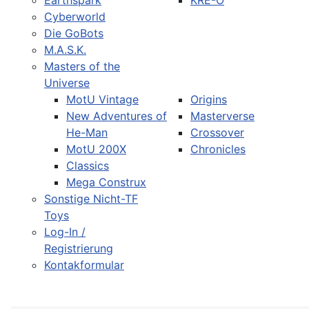
Earthspark
KRE-O
Cyberworld
Die GoBots
M.A.S.K.
Masters of the
Universe
MotU Vintage
Origins
New Adventures of
Masterverse
He-Man
Crossover
MotU 200X
Chronicles
Classics
Mega Construx
Sonstige Nicht-TF
Toys
Log-In /
Registrierung
Kontakformular