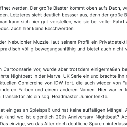
fnet werden. Der große Blaster kommt oben aufs Dach, wä
. Letzteres sieht deutlich bessser aus, denn der große Bla
an kann sich hier gut vorstellen, wie sie bei voller Fah
dus, auch hier keine Beschwerden.
r Nebulonier Muzzle, laut seinem Profil ein Privatdetekti
raktisch völlig bewegungsunfähig und bietet auch nicht vie
 Cartoonserie vor, wurde aber trotzdem einigermaßen berü
te Nightbeat in der Marvel UK Serie ein und brachte ihn da
aktuellen Comicreihe von IDW fort, die auch wieder von F
t anderen Farben und einem anderen Namen. Hier war er M
Transektor als ein sog. Headmaster Junior lenkte.
etet einiges an Spielspaß und hat keine auffälligen Mängel. A
st (und wo ist eigentlich 20th Anniversary Nightbeat? A
Das einzige, wo das Alter doch deutliche Spuren hinterlass