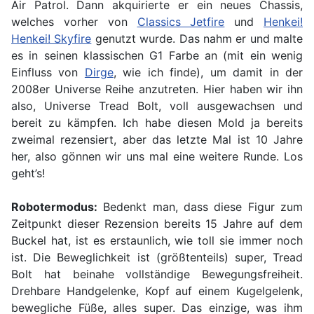
Air Patrol. Dann akquirierte er ein neues Chassis,
welches vorher von
Classics Jetfire
und
Henkei!
Henkei! Skyfire
genutzt wurde. Das nahm er und malte
es in seinen klassischen G1 Farbe an (mit ein wenig
Einfluss von
Dirge
, wie ich finde), um damit in der
2008er Universe Reihe anzutreten. Hier haben wir ihn
also, Universe Tread Bolt, voll ausgewachsen und
bereit zu kämpfen. Ich habe diesen Mold ja bereits
zweimal rezensiert, aber das letzte Mal ist 10 Jahre
her, also gönnen wir uns mal eine weitere Runde. Los
geht’s!
Robotermodus:
Bedenkt man, dass diese Figur zum
Zeitpunkt dieser Rezension bereits 15 Jahre auf dem
Buckel hat, ist es erstaunlich, wie toll sie immer noch
ist. Die Beweglichkeit ist (größtenteils) super, Tread
Bolt hat beinahe vollständige Bewegungsfreiheit.
Drehbare Handgelenke, Kopf auf einem Kugelgelenk,
bewegliche Füße, alles super. Das einzige, was ihm