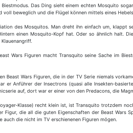
en Biestmodus. Das Ding sieht einem echten Mosquito sogar
ind voll beweglich und die Flügel können mittels eines He
iation des Mosquitos. Man dreht ihn einfach um, klappt se
Hintern einen Mosquito-Kopf hat. Oder so ähnlich halt. D
Klauenangriff.
east Wars Figuren macht Transquito seine Sache im Biestm
ielen Beast Wars Figuren, die in der TV Serie niemals vork
ar er Anführer der Insectrons (quasi alle Insekten-basiert
cserie auf, dort war er einer von den Predacons, die Magm
yager-Klasse) recht klein ist, ist Transquito trotzdem noc
ider Figur, die all die guten Eigenschaften der Beast Wars S
ie auch die nicht im TV erschienenen Figuren mögen.