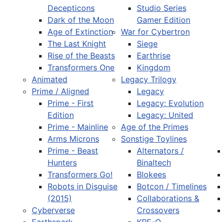
Decepticons
Studio Series
Dark of the Moon
Gamer Edition
Age of Extinction
War for Cybertron
The Last Knight
Siege
Rise of the Beasts
Earthrise
Transformers One
Kingdom
Animated
Legacy Trilogy
Prime / Aligned
Legacy
Prime - First
Legacy: Evolution
Edition
Legacy: United
Prime - Mainline
Age of the Primes
Arms Microns
Sonstige Toylines
Prime - Beast
Alternators /
Hunters
Binaltech
Transformers Go!
Blokees
Robots in Disguise
Botcon / Timelines
(2015)
Collaborations &
Cyberverse
Crossovers