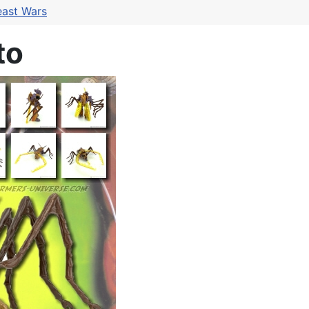
east Wars
to