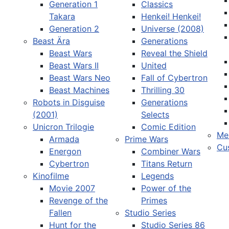
Generation 1
Classics
Takara
Henkei! Henkei!
Generation 2
Universe (2008)
Beast Ära
Generations
Beast Wars
Reveal the Shield
Sprache auswählen
Beast Wars II
United
Beast Wars Neo
Fall of Cybertron
Beast Machines
Thrilling 30
Robots in Disguise
Generations
(2001)
Selects
Unicron Trilogie
Comic Edition
Me
Armada
Prime Wars
Cu
Energon
Combiner Wars
Cybertron
Titans Return
Kinofilme
Legends
Movie 2007
Power of the
Revenge of the
Primes
Fallen
Studio Series
Hunt for the
Studio Series 86