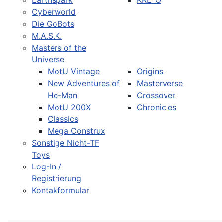
Earthspark
KRE-O
Cyberworld
Die GoBots
M.A.S.K.
Masters of the
Universe
MotU Vintage
Origins
New Adventures of
Masterverse
He-Man
Crossover
MotU 200X
Chronicles
Classics
Mega Construx
Sonstige Nicht-TF
Toys
Log-In /
Registrierung
Kontakformular