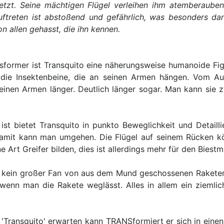
setzt. Seine mächtigen Flügel verleihen ihm atemberau
treten ist abstoßend und gefährlich, was besonders dan
on allen gehasst, die ihn kennen.
sformer ist Transquito eine näherungsweise humanoide Figu
 die Insektenbeine, die an seinen Armen hängen. Vom Au
einen Armen länger. Deutlich länger sogar. Man kann sie 
ist bietet Transquito in punkto Beweglichkeit und Detaill
damit kann man umgehen. Die Flügel auf seinem Rücken k
Art Greifer bilden, dies ist allerdings mehr für den Biest
n kein großer Fan von aus dem Mund geschossenen Raketen,
, wenn man die Rakete weglässt. Alles in allem ein zieml
Transquito' erwarten kann TRANSformiert er sich in ein