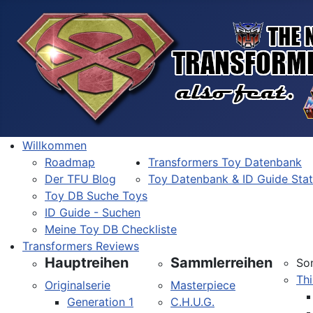
Willkommen
Roadmap
Transformers Toy Datenbank
Der TFU Blog
Toy Datenbank & ID Guide Sta
Toy DB Suche Toys
ID Guide - Suchen
Meine Toy DB Checkliste
Transformers Reviews
Hauptreihen
Sammlerreihen
So
Thi
Originalserie
Masterpiece
Generation 1
C.H.U.G.