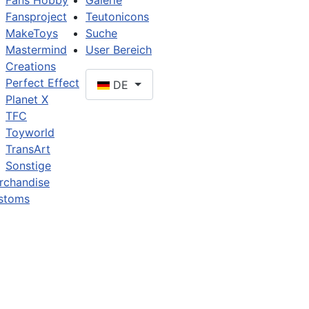
Fans Hobby
Galerie
Fansproject
Teutonicons
MakeToys
Suche
Mastermind
User Bereich
Creations
Perfect Effect
DE
Planet X
TFC
Toyworld
TransArt
Sonstige
rchandise
stoms