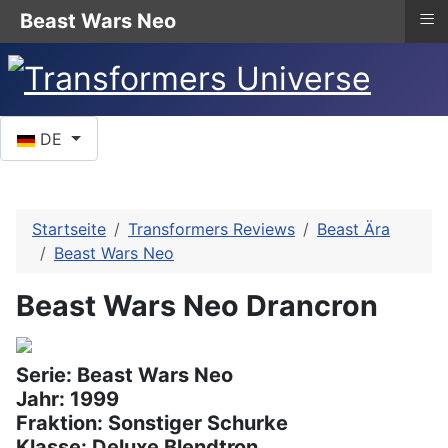
≡
Beast Wars Neo
Sprache auswählen
DE
Startseite
Transformers Reviews
Beast Ära
Beast Wars Neo
Beast Wars Neo Drancron
Serie: Beast Wars Neo
Jahr: 1999
Fraktion: Sonstiger Schurke
Klasse: Deluxe Blendtron