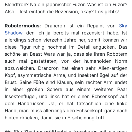
Blendtron? Na ein japanischer Fuzor. Was ist ein Fuzor?
Also… lest einfach die Rezension, okay? Los geht’s!
Robotermodus:
Drancron ist ein Repaint von
Sky
Shadow
, den ich ja bereits mal rezensiert habe. Ist
allerdings schon vierzehn Jahre her, somit können wir
diese Figur ruhig nochmal im Detail angucken. Das
schöne an Beast Wars war ja, dass sie ihren Robotern
auch mal gestatteten, von der humanoiden Norm
abzuweichen. Drancron hat einen sehr Alien-artigen
Kopf, asymmetrische Arme, und Insektenflügel auf der
Brust. Seine Füße sind Klauen, sein rechter Arm endet
in einer großen Schere aus einem weiteren Paar
Insektenflügel, und links hat er einen Echsenkopf auf
dem Handrücken. Ja, er hat tatsächlich eine linke
Hand, man muss allerdings den Echsenkopf ganz nach
hinten drücken, damit sie in Erscheinung tritt.
Wo Sky Shadow größtenteils froschgrün mit ein paar