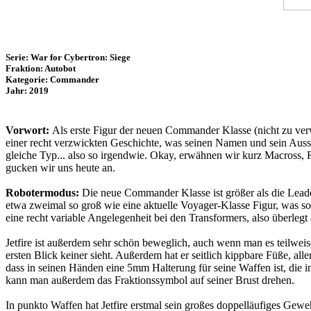
Serie: War for Cybertron: Siege
Fraktion: Autobot
Kategorie: Commander
Jahr: 2019
Vorwort:
Als erste Figur der neuen Commander Klasse (nicht zu verw
einer recht verzwickten Geschichte, was seinen Namen und sein Ausse
gleiche Typ... also so irgendwie. Okay, erwähnen wir kurz Macross, 
gucken wir uns heute an.
Robotermodus:
Die neue Commander Klasse ist größer als die Leader
etwa zweimal so groß wie eine aktuelle Voyager-Klasse Figur, was so
eine recht variable Angelegenheit bei den Transformers, also überlegt
Jetfire ist außerdem sehr schön beweglich, auch wenn man es teilweise
ersten Blick keiner sieht. Außerdem hat er seitlich kippbare Füße, all
dass in seinen Händen eine 5mm Halterung für seine Waffen ist, die i
kann man außerdem das Fraktionssymbol auf seiner Brust drehen.
In punkto Waffen hat Jetfire erstmal sein großes doppelläufiges Gew