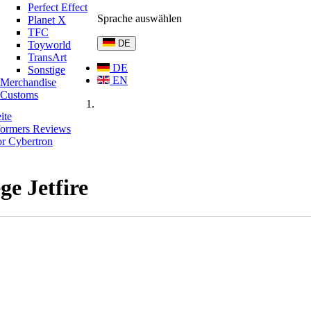
Perfect Effect
Sprache auswählen
Planet X
TFC
DE
Toyworld
TransArt
DE
Sonstige
EN
Merchandise
Customs
ite
formers Reviews
or Cybertron
ge Jetfire