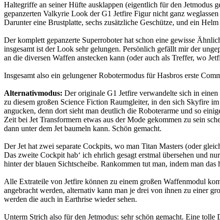
Haltegriffe an seiner Hüfte ausklappen (eigentlich für den Jetmodus ge
gepanzerten Valkyrie Look der G1 Jetfire Figur nicht ganz weglassen
Darunter eine Brustplatte, sechs zusätzliche Geschütze, und ein Helm de
Der komplett gepanzerte Superroboter hat schon eine gewisse Ähnlich
insgesamt ist der Look sehr gelungen. Persönlich gefällt mir der unge
an die diversen Waffen anstecken kann (oder auch als Treffer, wo Jet
Insgesamt also ein gelungener Robotermodus für Hasbros erste Comm
Alternativmodus:
Der originale G1 Jetfire verwandelte sich in einen
zu diesem großen Science Fiction Raumgleiter, in den sich Skyfire im
angucken, denn dort sieht man deutlich die Roboterarme und so einiges
Zeit bei Jet Transformern etwas aus der Mode gekommen zu sein schei
dann unter dem Jet baumeln kann. Schön gemacht.
Der Jet hat zwei separate Cockpits, wo man Titan Masters (oder gleich
Das zweite Cockpit hab‘ ich ehrlich gesagt erstmal übersehen und nur
hinter der blauen Sichtscheibe. Rankommen tut man, indem man das hint
Alle Extrateile von Jetfire können zu einem großen Waffenmodul kom
angebracht werden, alternativ kann man je drei von ihnen zu einer gr
werden die auch in Earthrise wieder sehen.
Unterm Strich also für den Jetmodus: sehr schön gemacht. Eine tolle D