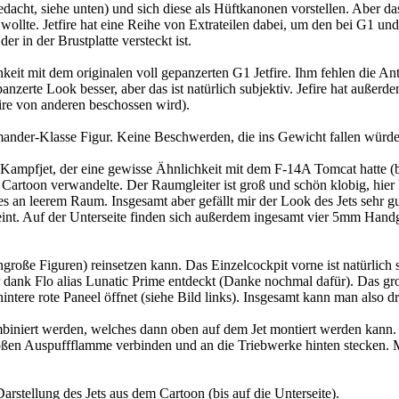
dacht, siehe unten) und sich diese als Hüftkanonen vorstellen. Aber das 
 wollte. Jetfire hat eine Reihe von Extrateilen dabei, um den bei G1 
r in der Brustplatte versteckt ist.
keit mit dem originalen voll gepanzerten G1 Jetfire. Ihm fehlen die A
panzerte Look besser, aber das ist natürlich subjektiv. Jefire hat auße
fire von anderen beschossen wird).
ander-Klasse Figur. Keine Beschwerden, die ins Gewicht fallen würde
 Kampfjet, der eine gewisse Ähnlichkeit mit dem F-14A Tomcat hatte (b
 Cartoon verwandelte. Der Raumgleiter ist groß und schön klobig, hier
 an leerem Raum. Insgesamt aber gefällt mir der Look des Jets sehr gut. 
nt. Auf der Unterseite finden sich außerdem ingesamt vier 5mm Handgri
große Figuren) reinsetzen kann. Das Einzelcockpit vorne ist natürlich 
 dank Flo alias Lunatic Prime entdeckt (Danke nochmal dafür). Das gro
ere rote Paneel öffnet (siehe Bild links). Insgesamt kann man also drei
biniert werden, welches dann oben auf dem Jet montiert werden kann. 
oßen Auspuffflamme verbinden und an die Triebwerke hinten stecken. Mi
arstellung des Jets aus dem Cartoon (bis auf die Unterseite).