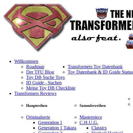
Willkommen
Roadmap
Transformers Toy Datenbank
Der TFU Blog
Toy Datenbank & ID Guide Status
Toy DB Suche Toys
ID Guide - Suchen
Meine Toy DB Checkliste
Transformers Reviews
Hauptreihen
Sammlerreihen
Originalserie
Masterpiece
Generation 1
C.H.U.G.
Generation 1 Takara
Classics