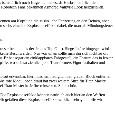
ist natürlich noch lange nicht alles, da Hasbro natürlich den
und Robotech Fans bekannten Armored Valkyrie Look herzustellen.
ntennen am Kopf und die zusätzliche Panzerung an den Beinen, aber
rdem sechs einzelne Explosionseffekte dabei, die man als Mündungsfeuer
n.
esser bekannt als der Jet aus Top Gun). Siege Jetfire hingegen wird
 keine Beschwerden. Nur von unten sollte man ihn sich nicht zu oft
Er hat sogar ein einklappbares Fahrgestell, ein Feature das in letzter
ffe, wo sich so ziemlich jede Transformers Figur festhalten und
sofort erkennbar, hier muss man lediglich den grauen Block entfernen.
ße rote Modul oben drauf hat zwei weitere Sitze für Titan Master
 Titan Master in Jetfire reinsetzen. Sehr schön.
Die Explosionseffekte können natürlich auch hier an den Waffen
r gefallen diese Explosionseffekte wirklich sehr gut, hoffe wir