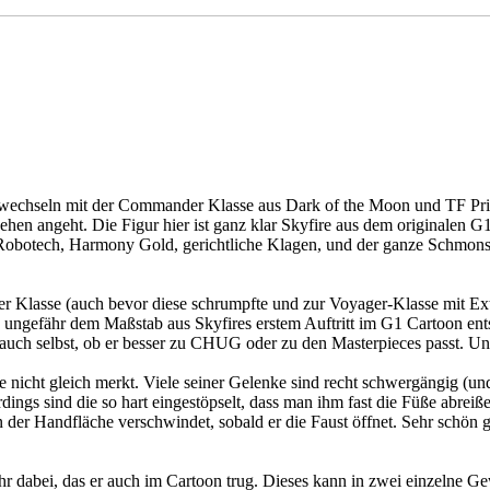
echseln mit der Commander Klasse aus Dark of the Moon und TF Prime) i
hen angeht. Die Figur hier ist ganz klar Skyfire aus dem originalen G
Robotech, Harmony Gold, gerichtliche Klagen, und der ganze Schmonsen
 Klasse (auch bevor diese schrumpfte und zur Voyager-Klasse mit Extrat
 ungefähr dem Maßstab aus Skyfires erstem Auftritt im G1 Cartoon ents
 auch selbst, ob er besser zu CHUG oder zu den Masterpieces passt. Unt
 nicht gleich merkt. Viele seiner Gelenke sind recht schwergängig (und
erdings sind die so hart eingestöpselt, dass man ihm fast die Füße abrei
n der Handfläche verschwindet, sobald er die Faust öffnet. Sehr schön
ehr dabei, das er auch im Cartoon trug. Dieses kann in zwei einzelne 