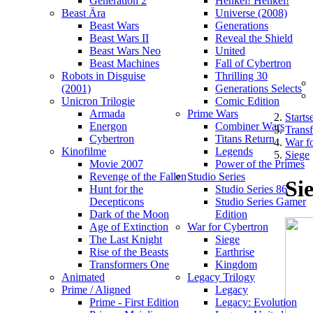
Generation 2
Henkei! Henkei!
Beast Ära
Universe (2008)
Beast Wars
Generations
Beast Wars II
Reveal the Shield
Beast Wars Neo
United
Beast Machines
Fall of Cybertron
Robots in Disguise
Thrilling 30
(2001)
Generations Selects
Unicron Trilogie
Comic Edition
Armada
Prime Wars
Startse
Energon
Combiner Wars
Trans
Cybertron
Titans Return
War f
Kinofilme
Legends
Siege
Movie 2007
Power of the Primes
Revenge of the Fallen
Studio Series
Sie
Hunt for the
Studio Series 86
Decepticons
Studio Series Gamer
Dark of the Moon
Edition
Age of Extinction
War for Cybertron
The Last Knight
Siege
Rise of the Beasts
Earthrise
Transformers One
Kingdom
Animated
Legacy Trilogy
Prime / Aligned
Legacy
Prime - First Edition
Legacy: Evolution