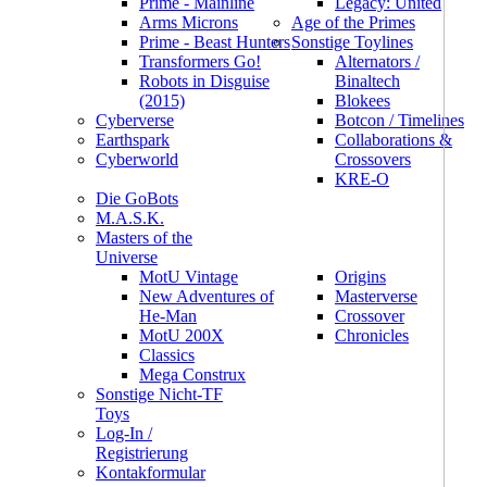
Prime - Mainline
Legacy: United
Arms Microns
Age of the Primes
Prime - Beast Hunters
Sonstige Toylines
Transformers Go!
Alternators /
Robots in Disguise
Binaltech
(2015)
Blokees
Cyberverse
Botcon / Timelines
Earthspark
Collaborations &
Cyberworld
Crossovers
KRE-O
Die GoBots
M.A.S.K.
Masters of the
Universe
MotU Vintage
Origins
New Adventures of
Masterverse
He-Man
Crossover
MotU 200X
Chronicles
Classics
Mega Construx
Sonstige Nicht-TF
Toys
Log-In /
Registrierung
Kontakformular