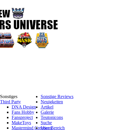
Sonstiges
Sonstige Reviews
Third Party
Neuigkeiten
DNA Design
Artikel
Fans Hobby
Galerie
Fansproject
Teutonicons
MakeToys
Suche
Mastermind Creations
User Bereich