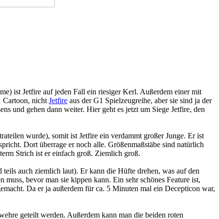
st Jetfire auf jeden Fall ein riesiger Kerl. Außerdem einer mit
1 Cartoon, nicht
Jetfire
aus der G1 Spielzeugreihe, aber sie sind ja der
s und gehen dann weiter. Hier geht es jetzt um Siege Jetfire, den
eilen wurde), somit ist Jetfire ein verdammt großer Junge. Er ist
pricht. Dort überrage er noch alle. Größenmaßstäbe sind natürlich
erm Strich ist er einfach groß. Ziemlich groß.
 teils auch ziemlich laut). Er kann die Hüfte drehen, was auf den
ßen muss, bevor man sie kippen kann. Ein sehr schönes Feature ist,
 gemacht. Da er ja außerdem für ca. 5 Minuten mal ein Decepticon war,
Gewehre geteilt werden. Außerdem kann man die beiden roten