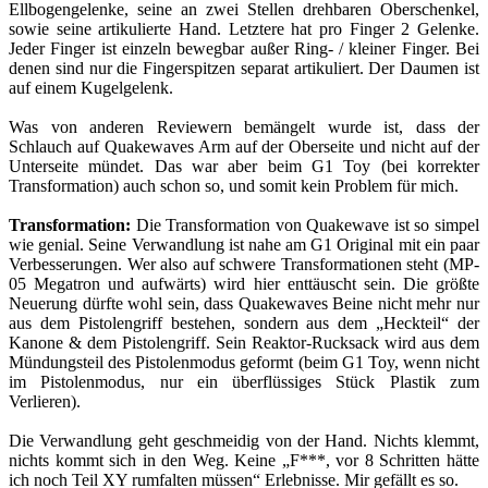
Ellbogengelenke, seine an zwei Stellen drehbaren Oberschenkel,
sowie seine artikulierte Hand. Letztere hat pro Finger 2 Gelenke.
Jeder Finger ist einzeln bewegbar außer Ring- / kleiner Finger. Bei
denen sind nur die Fingerspitzen separat artikuliert. Der Daumen ist
auf einem Kugelgelenk.
Was von anderen Reviewern bemängelt wurde ist, dass der
Schlauch auf Quakewaves Arm auf der Oberseite und nicht auf der
Unterseite mündet. Das war aber beim G1 Toy (bei korrekter
Transformation) auch schon so, und somit kein Problem für mich.
Transformation:
Die Transformation von Quakewave ist so simpel
wie genial. Seine Verwandlung ist nahe am G1 Original mit ein paar
Verbesserungen. Wer also auf schwere Transformationen steht (MP-
05 Megatron und aufwärts) wird hier enttäuscht sein. Die größte
Neuerung dürfte wohl sein, dass Quakewaves Beine nicht mehr nur
aus dem Pistolengriff bestehen, sondern aus dem „Heckteil“ der
Kanone & dem Pistolengriff. Sein Reaktor-Rucksack wird aus dem
Mündungsteil des Pistolenmodus geformt (beim G1 Toy, wenn nicht
im Pistolenmodus, nur ein überflüssiges Stück Plastik zum
Verlieren).
Die Verwandlung geht geschmeidig von der Hand. Nichts klemmt,
nichts kommt sich in den Weg. Keine „F***, vor 8 Schritten hätte
ich noch Teil XY rumfalten müssen“ Erlebnisse. Mir gefällt es so.