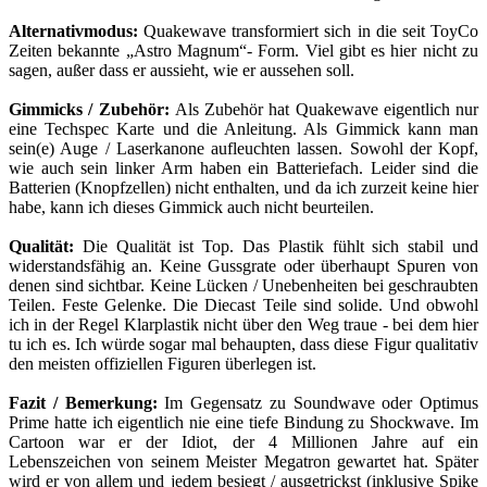
Alternativmodus:
Quakewave transformiert sich in die seit ToyCo
Zeiten bekannte „Astro Magnum“- Form. Viel gibt es hier nicht zu
sagen, außer dass er aussieht, wie er aussehen soll.
Gimmicks / Zubehör:
Als Zubehör hat Quakewave eigentlich nur
eine Techspec Karte und die Anleitung. Als Gimmick kann man
sein(e) Auge / Laserkanone aufleuchten lassen. Sowohl der Kopf,
wie auch sein linker Arm haben ein Batteriefach. Leider sind die
Batterien (Knopfzellen) nicht enthalten, und da ich zurzeit keine hier
habe, kann ich dieses Gimmick auch nicht beurteilen.
Qualität:
Die Qualität ist Top. Das Plastik fühlt sich stabil und
widerstandsfähig an. Keine Gussgrate oder überhaupt Spuren von
denen sind sichtbar. Keine Lücken / Unebenheiten bei geschraubten
Teilen. Feste Gelenke. Die Diecast Teile sind solide. Und obwohl
ich in der Regel Klarplastik nicht über den Weg traue - bei dem hier
tu ich es. Ich würde sogar mal behaupten, dass diese Figur qualitativ
den meisten offiziellen Figuren überlegen ist.
Fazit / Bemerkung:
Im Gegensatz zu Soundwave oder Optimus
Prime hatte ich eigentlich nie eine tiefe Bindung zu Shockwave. Im
Cartoon war er der Idiot, der 4 Millionen Jahre auf ein
Lebenszeichen von seinem Meister Megatron gewartet hat. Später
wird er von allem und jedem besiegt / ausgetrickst (inklusive Spike