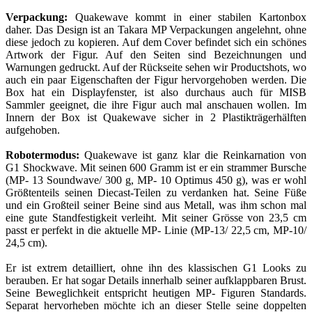
Verpackung:
Quakewave kommt in einer stabilen Kartonbox
daher. Das Design ist an Takara MP Verpackungen angelehnt, ohne
diese jedoch zu kopieren. Auf dem Cover befindet sich ein schönes
Artwork der Figur. Auf den Seiten sind Bezeichnungen und
Warnungen gedruckt. Auf der Rückseite sehen wir Productshots, wo
auch ein paar Eigenschaften der Figur hervorgehoben werden. Die
Box hat ein Displayfenster, ist also durchaus auch für MISB
Sammler geeignet, die ihre Figur auch mal anschauen wollen. Im
Innern der Box ist Quakewave sicher in 2 Plastikträgerhälften
aufgehoben.
Robotermodus:
Quakewave ist ganz klar die Reinkarnation von
G1 Shockwave. Mit seinen 600 Gramm ist er ein strammer Bursche
(MP- 13 Soundwave/ 300 g, MP- 10 Optimus 450 g), was er wohl
Größtenteils seinen Diecast-Teilen zu verdanken hat. Seine Füße
und ein Großteil seiner Beine sind aus Metall, was ihm schon mal
eine gute Standfestigkeit verleiht. Mit seiner Grösse von 23,5 cm
passt er perfekt in die aktuelle MP- Linie (MP-13/ 22,5 cm, MP-10/
24,5 cm).
Er ist extrem detailliert, ohne ihn des klassischen G1 Looks zu
berauben. Er hat sogar Details innerhalb seiner aufklappbaren Brust.
Seine Beweglichkeit entspricht heutigen MP- Figuren Standards.
Separat hervorheben möchte ich an dieser Stelle seine doppelten