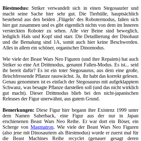
Biestmodus:
Striker verwandelt sich in einen Stegosaurier und
macht seine Sache hier sehr gut. Die Tierhülle, hauptsächlich
bestehend aus den beiden ‚Flügeln‘ des Robotermodus, falten sich
hier gut zusammen und es gibt eigentlich nichts von dem im Inneren
versteckten Roboter zu sehen. Alle vier Beine sind beweglich,
lediglich Hals und Kopf sind starr. Die Detaillierung der Dinohaut
und die Bemalung sind 1A, somit auch hier keine Beschwerden.
Alles in allem ein schöner, organischer Dinomodus.
Wie viele der Beast Wars Neo Figuren (und ihre Repaints) hat auch
Striker so eine Art Drittmodus, genannt Fallen-Modus. Es ist... seid
ihr bereit dafür? Es ist ein toter Stegosaurus, aus dem eine große,
fleischfressende Pflanze rauswächst. Ja, ihr habt das korrekt gelesen.
Genau genommen ist es einfach der Stegosaurus mit aufgeklapptem
Schwanz, was besagte Pflanze darstellen soll (und das nicht wirklich
gut macht). Dieser Drittmodus blieb bei den nicht-japanischen
Releases der Figur unerwähnt, aus gutem Grund.
Bemerkungen:
Diese Figur hier begann ihre Existenz 1999 unter
dem Namen Saberback, eine Figur aus der nur in Japan
erschienenen Beast Wars Neo Reihe. Er war dort ein Böser, ein
Scherge von
Magmatron
. Wie viele der Beast Wars Neo Figuren
(also jene mit Dinosauriern als Biestmodus) wurde er zuerst mal für
die Beast Machines Reihe recyclet (genauer gesagt deren