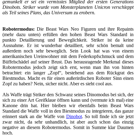
gemunkelt er sei ein vermisstes Mitglied der ersten Generations
Dinobots. Striker wurde vom Monsterplaneten Unicron verschleppt
als Teil seines Plans, das Universum zu erobern.
Robotermodus:
Die Beast Wars Neo Figuren und ihre Repaints
(mehr dazu unten) erfüllen den hohen Beast Wars Standard in
punkto Detaillierung und Beweglichkeit. Striker ist da keine
Ausnahme. Er ist wunderbar detailliert, sehr schön bemalt und
außerdem noch sehr beweglich. Sein Look hat was von einem
amerikanischen Ureinwohner mit dem Federkopfschmuck und dem
Büffelschädel auf seiner Brust. Das herausragende Merkmal dieses
Robotermodus jedoch zeigt sich erst, wenn man ihn von hinten
betrachtet: ein langer „Zopf“, bestehend aus dem Rückgrat des
Biestmodus. Macht es für einen außerirdischen Roboter Sinn einen
Zopf zu haben? Nein, sicher nicht. Aber es sieht cool aus.
Als Waffe trägt Striker den Schwanz seines Dinomodus bei sich, der
sich zu einer Art Greifklaue öffnen kann und (vermute ich mal) eine
Kanone drin hat. Hier bleiben wir ebenfalls beim Beast Wars
Standard die Waffe voll in den Biestmodus zu integrieren, das ganze
erinnert stark an die Waffe von
Dinobot
. So toll finde ich sie jetzt
zwar nicht, da sehr unhandlich, ist aber auch schon das einzig
negative an diesem Robotermodus. Somit in Summe klar Daumen
hoch.