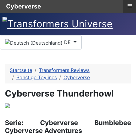
≡
Cyberverse
Sprache auswählen
DE
Startseite
Transformers Reviews
Sonstige Toylines
Cyberverse
Cyberverse Thunderhowl
Serie: Cyberverse Bumblebee
Cyberverse Adventures