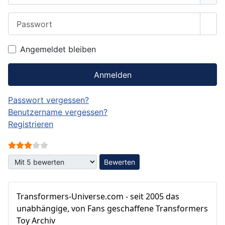
Passwort
Pass
Angemeldet bleiben
Anmelden
Passwort vergessen?
Benutzername vergessen?
Registrieren
Bewertung:
3
/
5
Bitte bewerten
Transformers‑Universe.com - seit 2005 das
unabhängige, von Fans geschaffene Transformers
Toy Archiv