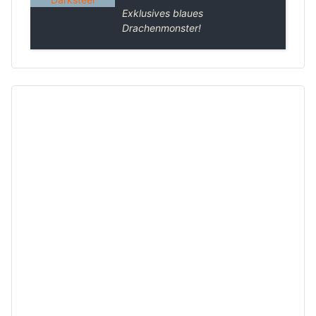
Exklusives blaues
Drachenmonster!