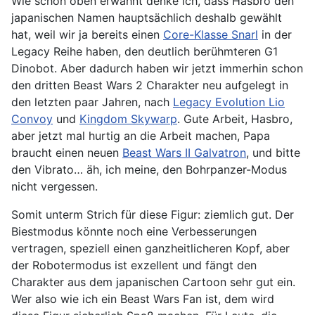
Wie schon oben erwähnt denke ich, dass Hasbro den
japanischen Namen hauptsächlich deshalb gewählt
hat, weil wir ja bereits einen
Core-Klasse Snarl
in der
Legacy Reihe haben, den deutlich berühmteren G1
Dinobot. Aber dadurch haben wir jetzt immerhin schon
den dritten Beast Wars 2 Charakter neu aufgelegt in
den letzten paar Jahren, nach
Legacy Evolution Lio
Convoy
und
Kingdom Skywarp
. Gute Arbeit, Hasbro,
aber jetzt mal hurtig an die Arbeit machen, Papa
braucht einen neuen
Beast Wars II Galvatron
, und bitte
den Vibrato… äh, ich meine, den Bohrpanzer-Modus
nicht vergessen.
Somit unterm Strich für diese Figur: ziemlich gut. Der
Biestmodus könnte noch eine Verbesserungen
vertragen, speziell einen ganzheitlicheren Kopf, aber
der Robotermodus ist exzellent und fängt den
Charakter aus dem japanischen Cartoon sehr gut ein.
Wer also wie ich ein Beast Wars Fan ist, dem wird