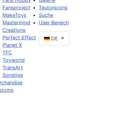
Fans Hobby
Galerie
Fansproject
Teutonicons
MakeToys
Suche
Mastermind
User Bereich
Creations
Perfect Effect
DE
Planet X
TFC
Toyworld
TransArt
Sonstige
rchandise
stoms