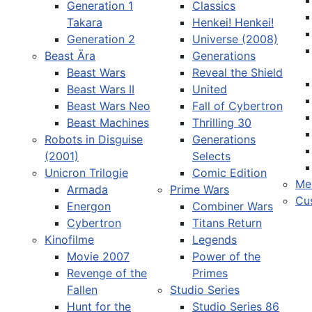
Generation 1
Classics
Takara
Henkei! Henkei!
Generation 2
Universe (2008)
Beast Ära
Generations
Beast Wars
Reveal the Shield
Sprache auswählen
Beast Wars II
United
Beast Wars Neo
Fall of Cybertron
Beast Machines
Thrilling 30
Robots in Disguise
Generations
(2001)
Selects
Unicron Trilogie
Comic Edition
Me
Armada
Prime Wars
Cu
Energon
Combiner Wars
Cybertron
Titans Return
Kinofilme
Legends
Movie 2007
Power of the
Revenge of the
Primes
Fallen
Studio Series
Hunt for the
Studio Series 86