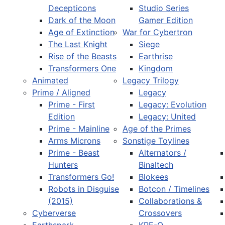
Decepticons
Studio Series
Dark of the Moon
Gamer Edition
Age of Extinction
War for Cybertron
The Last Knight
Siege
Rise of the Beasts
Earthrise
Transformers One
Kingdom
Animated
Legacy Trilogy
Prime / Aligned
Legacy
Prime - First
Legacy: Evolution
Edition
Legacy: United
Prime - Mainline
Age of the Primes
Arms Microns
Sonstige Toylines
Prime - Beast
Alternators /
Hunters
Binaltech
Transformers Go!
Blokees
Robots in Disguise
Botcon / Timelines
(2015)
Collaborations &
Cyberverse
Crossovers