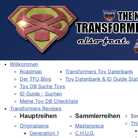
Willkommen
Roadmap
Transformers Toy Datenbank
Der TFU Blog
Toy Datenbank & ID Guide Sta
Toy DB Suche Toys
ID Guide - Suchen
Meine Toy DB Checkliste
Transformers Reviews
Hauptreihen
Sammlerreihen
So
Thi
Originalserie
Masterpiece
Generation 1
C.H.U.G.