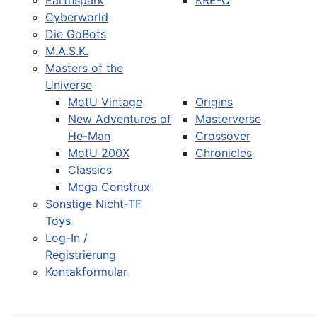
Earthspark
KRE-O
Cyberworld
Die GoBots
M.A.S.K.
Masters of the
Universe
MotU Vintage
Origins
New Adventures of
Masterverse
He-Man
Crossover
MotU 200X
Chronicles
Classics
Mega Construx
Sonstige Nicht-TF
Toys
Log-In /
Registrierung
Kontakformular