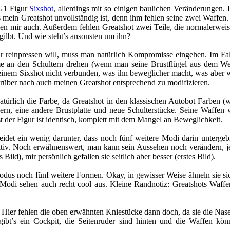
 G1 Figur
Sixshot
, allerdings mit so einigen baulichen Veränderungen. D
s mein Greatshot unvollständig ist, denn ihm fehlen seine zwei Waffen.
len mir auch. Außerdem fehlen Greatshot zwei Teile, die normalerweis
rgilbt. Und wie steht’s ansonsten um ihn?
reinpressen will, muss man natürlich Kompromisse eingehen. Im Fall
me an den Schultern drehen (wenn man seine Brustflügel aus dem W
meinem Sixshot nicht verbunden, was ihn beweglicher macht, was aber wo
darüber nach auch meinen Greatshot entsprechend zu modifizieren.
atürlich die Farbe, da Greatshot in den klassischen Autobot Farben (
n, eine andere Brustplatte und neue Schulterstücke. Seine Waffen w
st der Figur ist identisch, komplett mit dem Mangel an Beweglichkeit.
eidet ein wenig darunter, dass noch fünf weitere Modi darin untergebra
jektiv. Noch erwähnenswert, man kann sein Aussehen noch verändern, j
Bild), mir persönlich gefallen sie seitlich aber besser (erstes Bild).
s noch fünf weitere Formen. Okay, in gewisser Weise ähneln sie sich a
er Modi sehen auch recht cool aus. Kleine Randnotiz: Greatshots Waff
er fehlen die oben erwähnten Kniestücke dann doch, da sie die Nase 
 gibt’s ein Cockpit, die Seitenruder sind hinten und die Waffen kö