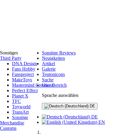
Sonstiges
Sonstige Reviews
Third Party
Neuigkeiten
DNA Design
Artikel
Fans Hobby
Galerie
Fansproject
Teutonicons
MakeToys
Suche
Mastermind Creations
User Bereich
Perfect Effect
Sprache auswählen
Planet X
TFC
DE
Toyworld
TransArt
DE
Sonstige
EN
Merchandise
Customs