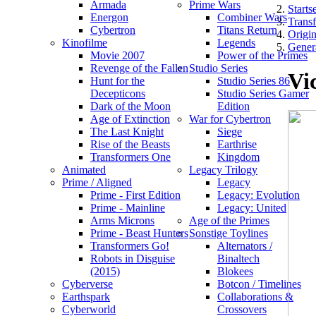
Armada
Prime Wars
Startse
Energon
Combiner Wars
Trans
Cybertron
Titans Return
Origin
Kinofilme
Legends
Gener
Movie 2007
Power of the Primes
Revenge of the Fallen
Studio Series
Vi
Hunt for the
Studio Series 86
Decepticons
Studio Series Gamer
Dark of the Moon
Edition
Age of Extinction
War for Cybertron
The Last Knight
Siege
Rise of the Beasts
Earthrise
Transformers One
Kingdom
Animated
Legacy Trilogy
Prime / Aligned
Legacy
Prime - First Edition
Legacy: Evolution
Prime - Mainline
Legacy: United
Arms Microns
Age of the Primes
Prime - Beast Hunters
Sonstige Toylines
Transformers Go!
Alternators /
Robots in Disguise
Binaltech
(2015)
Blokees
Cyberverse
Botcon / Timelines
Earthspark
Collaborations &
Cyberworld
Crossovers