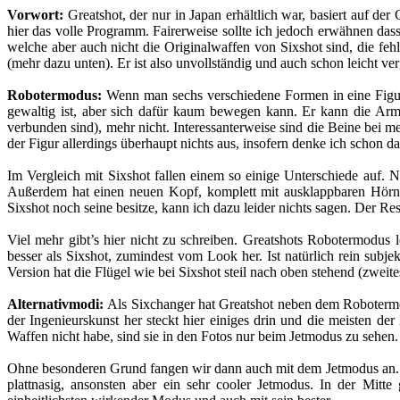
Vorwort:
Greatshot, der nur in Japan erhältlich war, basiert auf der
hier das volle Programm. Fairerweise sollte ich jedoch erwähnen das
welche aber auch nicht die Originalwaffen von Sixshot sind, die feh
(mehr dazu unten). Er ist also unvollständig und auch schon leicht ve
Robotermodus:
Wenn man sechs verschiedene Formen in eine Figur 
gewaltig ist, aber sich dafür kaum bewegen kann. Er kann die Ar
verbunden sind), mehr nicht. Interessanterweise sind die Beine bei 
der Figur allerdings überhaupt nichts aus, insofern denke ich schon 
Im Vergleich mit Sixshot fallen einem so einige Unterschiede auf. N
Außerdem hat einen neuen Kopf, komplett mit ausklappbaren Hörner
Sixshot noch seine besitze, kann ich dazu leider nichts sagen. Der Re
Viel mehr gibt’s hier nicht zu schreiben. Greatshots Robotermodus l
besser als Sixshot, zumindest vom Look her. Ist natürlich rein sub
Version hat die Flügel wie bei Sixshot steil nach oben stehend (zweites 
Alternativmodi:
Als Sixchanger hat Greatshot neben dem Robotermodu
der Ingenieurskunst her steckt hier einiges drin und die meisten d
Waffen nicht habe, sind sie in den Fotos nur beim Jetmodus zu sehen.
Ohne besonderen Grund fangen wir dann auch mit dem Jetmodus an. Hi
plattnasig, ansonsten aber ein sehr cooler Jetmodus. In der Mitte