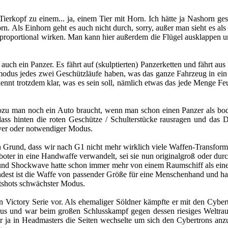
rkopf zu einem... ja, einem Tier mit Horn. Ich hätte ja Nashorn gesa
n. Als Einhorn geht es auch nicht durch, sorry, außer man sieht es als
proportional wirken. Man kann hier außerdem die Flügel ausklappen und
 auch ein Panzer. Es fährt auf (skulptierten) Panzerketten und fährt aus
modus jedes zwei Geschützläufe haben, was das ganze Fahrzeug in ein 
nnt trotzdem klar, was es sein soll, nämlich etwas das jede Menge Feuer
 wozu man noch ein Auto braucht, wenn man schon einen Panzer als b
ass hinten die roten Geschütze / Schulterstücke rausragen und das D
tiver oder notwendiger Modus.
 Grund, dass wir nach G1 nicht mehr wirklich viele Waffen-Transfor
 Roboter in eine Handwaffe verwandelt, sei sie nun originalgroß oder d
und Shockwave hatte schon immer mehr von einem Raumschiff als einer 
ndest ist die Waffe von passender Größe für eine Menschenhand und ha
atshots schwächster Modus.
n Victory Serie vor. Als ehemaliger Söldner kämpfte er mit den Cyb
us und war beim großen Schlusskampf gegen dessen riesiges Weltraum
er ja in Headmasters die Seiten wechselte um sich den Cybertrons anzu