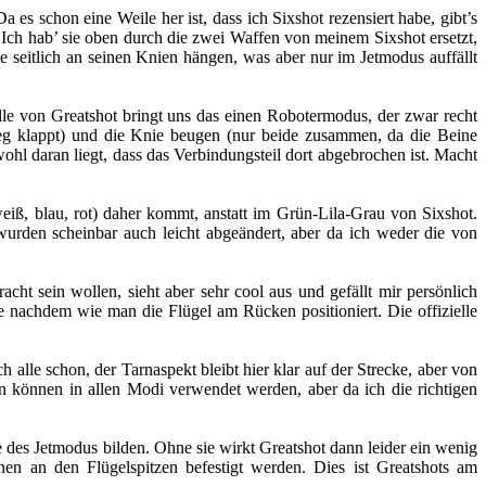
a es schon eine Weile her ist, dass ich Sixshot rezensiert habe, gibt’s
 Ich hab’ sie oben durch die zwei Waffen von meinem Sixshot ersetzt,
e seitlich an seinen Knien hängen, was aber nur im Jetmodus auffällt
e von Greatshot bringt uns das einen Robotermodus, der zwar recht
eg klappt) und die Knie beugen (nur beide zusammen, da die Beine
hl daran liegt, dass das Verbindungsteil dort abgebrochen ist. Macht
weiß, blau, rot) daher kommt, anstatt im Grün-Lila-Grau von Sixshot.
urden scheinbar auch leicht abgeändert, aber da ich weder die von
cht sein wollen, sieht aber sehr cool aus und gefällt mir persönlich
e nachdem wie man die Flügel am Rücken positioniert. Die offizielle
lle schon, der Tarnaspekt bleibt hier klar auf der Strecke, aber von
en können in allen Modi verwendet werden, aber da ich die richtigen
des Jetmodus bilden. Ohne sie wirkt Greatshot dann leider ein wenig
nnen an den Flügelspitzen befestigt werden. Dies ist Greatshots am