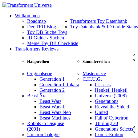
Willkommen
Roadmap
Transformers Toy Datenbank
Der TFU Blog
Toy Datenbank & ID Guide Status
Toy DB Suche Toys
ID Guide - Suchen
Meine Toy DB Checkliste
Transformers Reviews
Hauptreihen
Sammlerreihen
Originalserie
Masterpiece
Generation 1
C.H.U.G.
Generation 1 Takara
Classics
Generation 2
Henkei! Henkei!
Beast Ära
Universe (2008)
Beast Wars
Generations
Beast Wars II
Reveal the Shield
Beast Wars Neo
United
Beast Machines
Fall of Cybertron
Robots in Disguise
Thrilling 30
(2001)
Generations Selects
Unicron Trilogie
Comic Edition