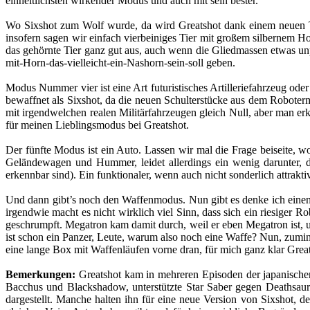
einheitlichsten wirkender Modus und auch mit sein bester.
Wo Sixshot zum Wolf wurde, da wird Greatshot dank einem neuen Tie
insofern sagen wir einfach vierbeiniges Tier mit großem silbernem Hor
das gehörnte Tier ganz gut aus, auch wenn die Gliedmassen etwas un
mit-Horn-das-vielleicht-ein-Nashorn-sein-soll geben.
Modus Nummer vier ist eine Art futuristisches Artilleriefahrzeug oder
bewaffnet als Sixshot, da die neuen Schulterstücke aus dem Roboter
mit irgendwelchen realen Militärfahrzeugen gleich Null, aber man erke
für meinen Lieblingsmodus bei Greatshot.
Der fünfte Modus ist ein Auto. Lassen wir mal die Frage beiseite,
Geländewagen und Hummer, leidet allerdings ein wenig darunter, d
erkennbar sind). Ein funktionaler, wenn auch nicht sonderlich attrak
Und dann gibt’s noch den Waffenmodus. Nun gibt es denke ich einen
irgendwie macht es nicht wirklich viel Sinn, dass sich ein riesiger
geschrumpft. Megatron kam damit durch, weil er eben Megatron ist, 
ist schon ein Panzer, Leute, warum also noch eine Waffe? Nun, zumi
eine lange Box mit Waffenläufen vorne dran, für mich ganz klar Gre
Bemerkungen:
Greatshot kam in mehreren Episoden der japanische
Bacchus und Blackshadow, unterstützte Star Saber gegen Deathsaur
dargestellt. Manche halten ihn für eine neue Version von Sixshot, d