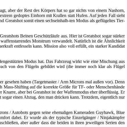
gt, aber der Rest des Körpers hat so gar nichts von einem Nashorn,
 extrem gedoptes Einhorn mit Krallen statt Hufen. Auf jeden Fall sieht
 Greatshot somit einen sechseinhalb-ten Modus als geflügeltes Tier-
 Greatshots Beinen Geschützläufe aus. Hier ist Greatshot sogar stärker
waffenstarrendes Monstrum verwandelt. Natürlich ist die Ähnlichkeit
kraft entfesseln kann. Mission also voll erfüllt, ein starker Kandidat
odengestützten Modus hat. Das Fahrzeug wirkt wie eine Mischung aus
ach von den Flügeln gebildet wird (die immer noch klar als Flügel
mer gesehen haben (Targetmaster / Arm Microns mal außen vor). Denn
urch Mass-Shifting auf die korrekte Größe für TF- oder Menschenhände
Knarre, aber bei Greatshot ist der Waffenmodus eher überflüssig. Er
t sogar einen Abzug, den man drücken kann. Trotzdem, eigentlich nur
ertrons / Autobots gegen seine ehemaligen Kameraden Guyhawk, Blue
fort dabei. Er wurde als der typische Einzelgänger / Ninjakämpfer
schließen, aber außer dass die beiden in ihren jeweiligen Serien den