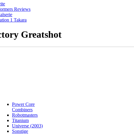
ite
formers Reviews
alserie
ation 1 Takara
ctory Greatshot
Power Core
Combiners
Robotmasters
Titanium
Universe (2003)
Sonstige