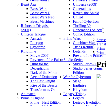
Generation 2
Henkei! Henkei!
Beast Ära
Universe (2008)
Beast Wars
Generations
Beast Wars II
Reveal the Shield
Beast Wars Neo
United
Beast Machines
Fall of Cybertron
Robots in Disguise
Thrilling 30
(2001)
Generations Selects
Unicron Trilogie
Comic Edition
Armada
Prime Wars
Startse
Energon
Combiner Wars
Trans
Cybertron
Titans Return
Prime 
Kinofilme
Legends
Prime 
Movie 2007
Power of the Primes
Revenge of the Fallen
Studio Series
Pr
Hunt for the
Studio Series 86
Decepticons
Studio Series Gamer
Dark of the Moon
Edition
Age of Extinction
War for Cybertron
The Last Knight
Siege
Rise of the Beasts
Earthrise
Transformers One
Kingdom
Animated
Legacy Trilogy
Prime / Aligned
Legacy
Prime - First Edition
Legacy: Evolution