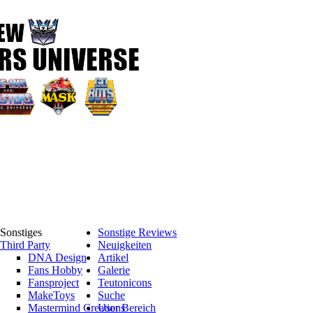
Sonstiges
Sonstige Reviews
Third Party
Neuigkeiten
DNA Design
Artikel
Fans Hobby
Galerie
Fansproject
Teutonicons
MakeToys
Suche
Mastermind Creations
User Bereich