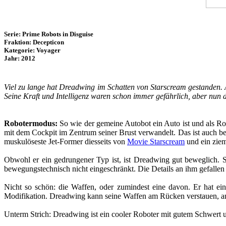
Serie: Prime Robots in Disguise
Fraktion: Decepticon
Kategorie: Voyager
Jahr: 2012
Viel zu lange hat Dreadwing im Schatten von Starscream gestanden.
Seine Kraft und Intelligenz waren schon immer gefährlich, aber nun d
Robotermodus:
So wie der gemeine Autobot ein Auto ist und als Robo
mit dem Cockpit im Zentrum seiner Brust verwandelt. Das ist auch bei
muskulöseste Jet-Former diesseits von
Movie Starscream
und ein ziem
Obwohl er ein gedrungener Typ ist, ist Dreadwing gut beweglich. Se
bewegungstechnisch nicht eingeschränkt. Die Details an ihm gefallen
Nicht so schön: die Waffen, oder zumindest eine davon. Er hat ein
Modifikation. Dreadwing kann seine Waffen am Rücken verstauen, a
Unterm Strich: Dreadwing ist ein cooler Roboter mit gutem Schwert 