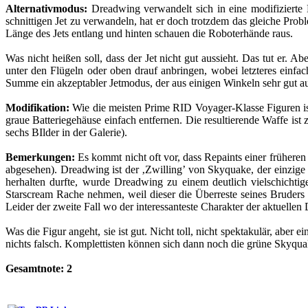
Alternativmodus:
Dreadwing verwandelt sich in eine modifizierte L
schnittigen Jet zu verwandeln, hat er doch trotzdem das gleiche Pro
Länge des Jets entlang und hinten schauen die Roboterhände raus.
Was nicht heißen soll, dass der Jet nicht gut aussieht. Das tut er. 
unter den Flügeln oder oben drauf anbringen, wobei letzteres einfac
Summe ein akzeptabler Jetmodus, der aus einigen Winkeln sehr gut auss
Modifikation:
Wie die meisten Prime RID Voyager-Klasse Figuren is
graue Batteriegehäuse einfach entfernen. Die resultierende Waffe ist
sechs BIlder in der Galerie).
Bemerkungen:
Es kommt nicht oft vor, dass Repaints einer frühere
abgesehen). Dreadwing ist der ‚Zwilling’ von Skyquake, der einzige
herhalten durfte, wurde Dreadwing zu einem deutlich vielschichti
Starscream Rache nehmen, weil dieser die Überreste seines Bruders
Leider der zweite Fall wo der interessanteste Charakter der aktuell
Was die Figur angeht, sie ist gut. Nicht toll, nicht spektakulär, abe
nichts falsch. Komplettisten können sich dann noch die grüne Skyqua
Gesamtnote: 2