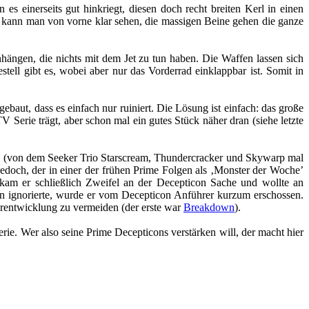
s einerseits gut hinkriegt, diesen doch recht breiten Kerl in einen
te kann man von vorne klar sehen, die massigen Beine gehen die ganze
anhängen, die nichts mit dem Jet zu tun haben. Die Waffen lassen sich
tell gibt es, wobei aber nur das Vorderrad einklappbar ist. Somit in
t, dass es einfach nur ruiniert. Die Lösung ist einfach: das große
 Serie trägt, aber schon mal ein gutes Stück näher dran (siehe letzte
rden (von dem Seeker Trio Starscream, Thundercracker und Skywarp mal
edoch, der in einer der frühen Prime Folgen als ‚Monster der Woche’
ekam er schließlich Zweifel an der Decepticon Sache und wollte an
en ignorierte, wurde er vom Decepticon Anführer kurzum erschossen.
erentwicklung zu vermeiden (der erste war
Breakdown
).
erie. Wer also seine Prime Decepticons verstärken will, der macht hier