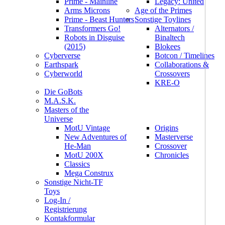
Prime - Mainline
Legacy: United
Arms Microns
Age of the Primes
Prime - Beast Hunters
Sonstige Toylines
Transformers Go!
Alternators /
Robots in Disguise
Binaltech
(2015)
Blokees
Cyberverse
Botcon / Timelines
Earthspark
Collaborations &
Cyberworld
Crossovers
KRE-O
Die GoBots
M.A.S.K.
Masters of the
Universe
MotU Vintage
Origins
New Adventures of
Masterverse
He-Man
Crossover
MotU 200X
Chronicles
Classics
Mega Construx
Sonstige Nicht-TF
Toys
Log-In /
Registrierung
Kontakformular