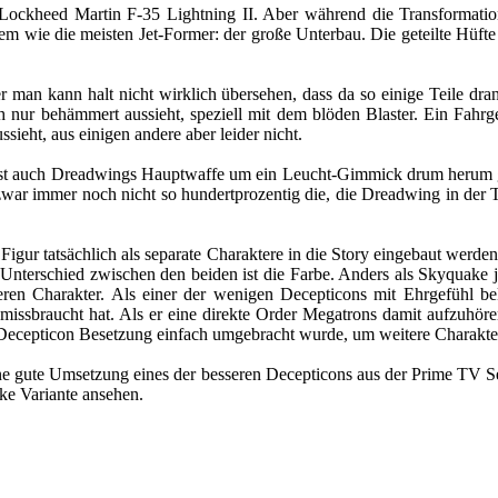
ockheed Martin F-35 Lightning II. Aber während die Transformation e
blem wie die meisten Jet-Former: der große Unterbau. Die geteilte Hüf
Aber man kann halt nicht wirklich übersehen, dass da so einige Teile dr
h nur behämmert aussieht, speziell mit dem blöden Blaster. Ein Fahrges
ieht, aus einigen andere aber leider nicht.
t auch Dreadwings Hauptwaffe um ein Leucht-Gimmick drum herum gebau
 zwar immer noch nicht so hundertprozentig die, die Dreadwing in der TV
n Figur tatsächlich als separate Charaktere in die Story eingebaut we
 Unterschied zwischen den beiden ist die Farbe. Anders als Skyquake j
geren Charakter. Als einer der wenigen Decepticons mit Ehrgefühl b
 missbraucht hat. Als er eine direkte Order Megatrons damit aufzuhör
en Decepticon Besetzung einfach umgebracht wurde, um weitere Charakt
r eine gute Umsetzung eines der besseren Decepticons aus der Prime TV S
ke Variante ansehen.