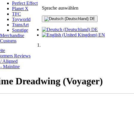
Perfect Effect
Sprache auswählen
Planet X
TFC
DE
Toyworld
TransArt
DE
Sonstige
EN
Merchandise
Customs
ite
formers Reviews
/ Aligned
- Mainline
ime Dreadwing (Voyager)