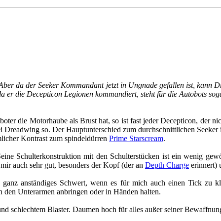
 Aber da der Seeker Kommandant jetzt in Ungnade gefallen ist, kann D
a er die Decepticon Legionen kommandiert, steht für die Autobots soga
ter die Motorhaube als Brust hat, so ist fast jeder Decepticon, der ni
 Dreadwing so. Der Hauptunterschied zum durchschnittlichen Seeker ist, 
licher Kontrast zum spindeldürren
Prime Starscream
.
ine Schulterkonstruktion mit den Schulterstücken ist ein wenig gewö
 mir auch sehr gut, besonders der Kopf (der an
Depth Charge
erinnert) 
 ganz anständiges Schwert, wenn es für mich auch einen Tick zu kle
n den Unterarmen anbringen oder in Händen halten.
und schlechtem Blaster. Daumen hoch für alles außer seiner Bewaffnun