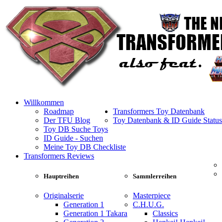
Willkommen
Roadmap
Transformers Toy Datenbank
Der TFU Blog
Toy Datenbank & ID Guide Status
Toy DB Suche Toys
ID Guide - Suchen
Meine Toy DB Checkliste
Transformers Reviews
Hauptreihen
Sammlerreihen
Originalserie
Masterpiece
Generation 1
C.H.U.G.
Generation 1 Takara
Classics